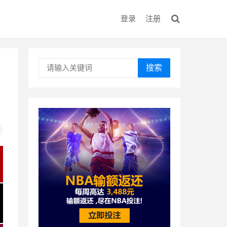
登录
注册
搜索