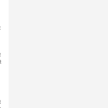
父
里
爸
我