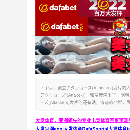
下个月，跑去アタッカーズ(Attacekrs)发片
アタッカーズʻ(Attaxekr)，和童帝演出了「
ーズ(Attackers)发片的还有她，奇迹的44岁
大发体育，亚洲领先的专业电竞体育赛事预测
大发官网app|大发体育DafaSports|大发体育