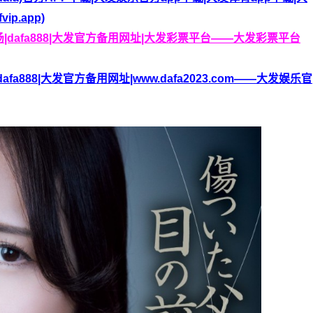
ip.app)
|dafa888|大发官方备用网址|大发彩票平台——大发彩票平台
a888|大发官方备用网址|www.dafa2023.com——大发娱乐官