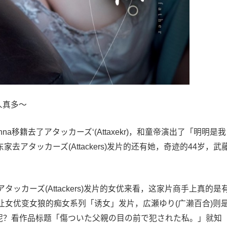
的人真多～
na移籍去了アタッカーズʻ(Attaxekr)，和童帝演出了「明明是我
东家去アタッカーズ(Attackers)发片的还有她，奇迹的44岁，
武
カーズ(Attackers)发片的女优来看，这家片商手上真的是
让女优变女狼的痴女系列「诱女」发片，広瀬ゆり(广濑百合)则
)呢？看作品标题「傷ついた父親の目の前で犯された私。」就知