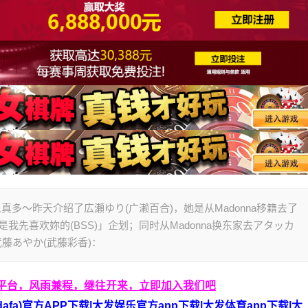
的人真多～昨天介绍了広瀬ゆり(广濑百合)，她是从Madonna移籍去了
明明是我先喜欢妳的(BSS)」企划；同时从Madonna换东家去アタッカ
，武藤あやか(武藤彩香)：
平台，风雨兼程，继往开来，立即加入我们吧
(dafa)官方APP下载|大发娱乐官方app下载|大发体育app下载|大