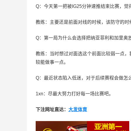
Q：今天第一把被IG25分钟速推结束比赛，觉
教练：主要还是前面对线的时候，该防守的时
Q：第一局为什么会选择把纳亚菲利和加里奥
教练：当时想过对面选这个前面比较弱一点，
较能做事一点。
Q：最近状态陷入低迷，对于后续赛程会做怎
1xn：尽最大努力打好每一场比赛吧。
下注网址直达：
大发体育