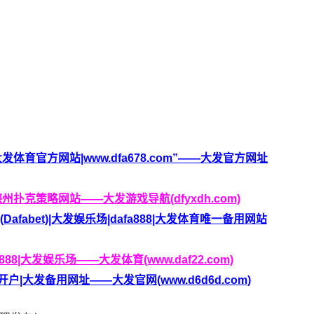
大发体育官方网站|www.dfa678.com”——大发官方网址
德州扑克策略网站——大发游戏导航(dfyxdh.com)
afabet)|大发娱乐场|dafa888|大发体育唯一备用网站
88|大发娱乐场——大发体育(www.daf22.com)
开户|大发备用网址——大发官网(www.d6d6d.com)