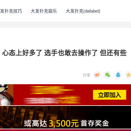
发扑克技巧
大发扑克娱乐
大发扑克(dafabet)
：心态上好多了 选手也敢去操作了 但还有些