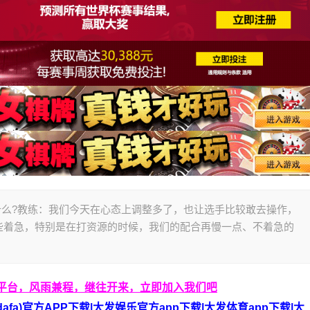
什么?教练：我们今天在心态上调整多了，也让选手比较敢去操作，
些着急，特别是在打资源的时候，我们的配合再慢一点、不着急的
平台，风雨兼程，继往开来，立即加入我们吧
(dafa)官方APP下载|大发娱乐官方app下载|大发体育app下载|大