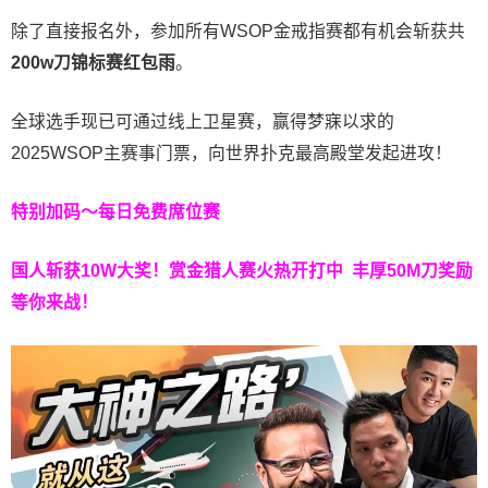
除了直接报名外，参加所有WSOP金戒指赛都有机会斩获共
200w刀锦标赛红包雨
。
全球选手现已可通过线上卫星赛，赢得梦寐以求的
2025WSOP主赛事门票，向世界扑克最高殿堂发起进攻！
特别加码～每日免费席位赛
国人斩获
10W
大奖！
赏金猎人赛火热开打中 丰厚50M刀奖励
等你来战！