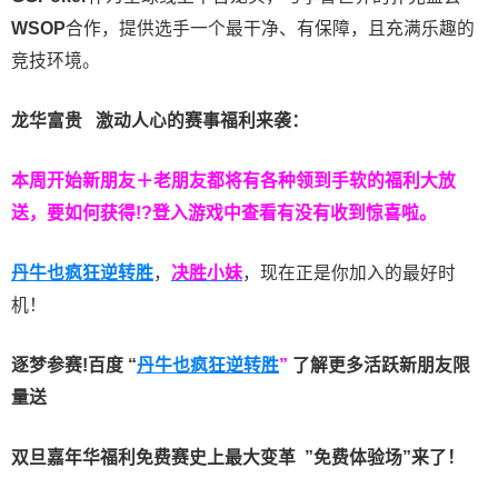
WSOP
合作，提供选手一个最干净、有保障，且充满乐趣的
竞技环境。
龙华富贵 激动人心的赛事福利来袭：
本周开始新朋友＋老朋友都将有各种领到手软的福利大放
送，要如何获得!?登入游戏中查看有没有收到惊喜啦。
丹牛也疯狂逆转胜
，
决胜小妹
，现在正是你加入的最好时
机！
逐梦参赛!百度 “
丹牛也疯狂逆转胜
”
了解更多
活跃新朋友限
量送
双旦嘉年华福利
免费赛史上最大变革
”免费体验场”来了！