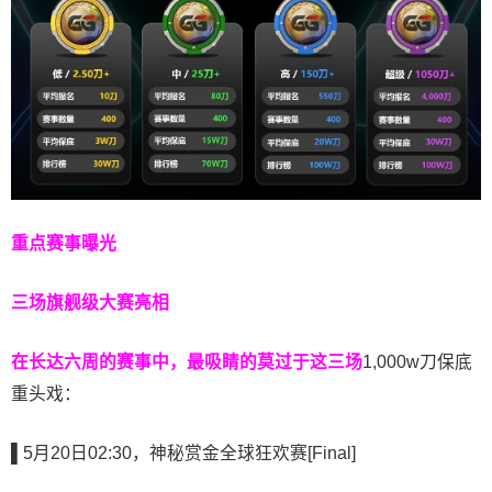
重点赛事曝光
三场旗舰级大赛亮相
在长达六周的赛事中，最吸睛的莫过于这三场
1,000w刀保底
重头戏：
▌5
月20日02:30，神秘赏金全球狂欢赛[Final]