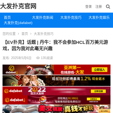
大发扑克官网
登录
注册
首页
大发扑克新闻
大发扑克技巧
大发扑克娱乐
大发扑克(dafabet)
您的位置
首页
大发扑克技巧
【EV扑克】话题 | 丹牛：我不会参加HCL百万美元游
戏，因为我对此毫无兴趣
发布: 2025年5月6日
135
阅读