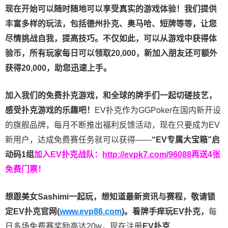
现在开始可以随时随地可以享受真实的游戏体验！我们提供
丰富多样的玩法，包括德州扑克、奥马哈、短牌等等，让您
尽情挑战自我，提高技巧。不仅如此，
可以从游戏中获得体
验币，所有玩家每日可以领取20,000，新加入朋友还可额外
获得20,000，助您迅速上手。
加入我们的免费扑克游戏，和全球的牌手们一起切磋技艺，
感受扑克游戏的乐趣吧！
EV扑克作为GGPoker在国内新开设
的旗舰品牌，每月不断推出福利反馈活动，现在只要成为EV
新用户，达成免费赛任务就可以获得——
“EV专属大宝箱”启
动码1组
加入EV扑克战队：
http://evpk7.com/96088
再送4张
免费门票！
想跟美女Sashimi一起玩，
想知道最新资讯与赛程，
敬请锁
定EV扑克官网(
www.evp86.com
)。
看牌手痒玩EV扑克，
每
日多场免费赛奖励高达20w，现在注册
EV扑克