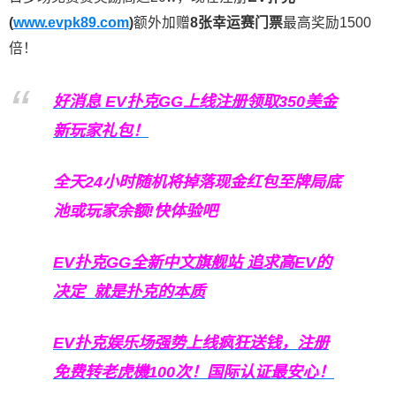
(
www.evpk89.com
)
额外加赠
8张幸运赛门票
最高奖励1500
倍！
好消息 EV扑克GG上线注册领取350美金
新玩家礼包！
全天24小时随机将掉落现金红包至牌局底
池或玩家余额!快体验吧
EV扑克GG
全新中文旗舰站
追求高EV
的
决定
就是扑克的本质
EV扑克娱乐场强势上线疯狂送钱，注册
免费转老虎機100次！国际认证最安心！