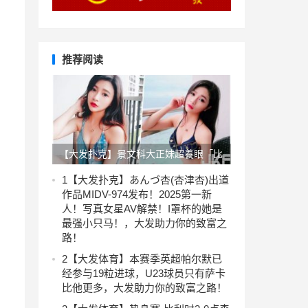
推荐阅读
【大发扑克】景文科大正妹超養眼「比
基尼美胸」，纖腰細腿辣到極點啊！，
1
【大发扑克】あんづ杏(杏津杏)出道
作品MIDV-974发布！2025第一新
大发助力你的致富之路！
人！写真女星AV解禁！I罩杯的她是
最强小只马！，大发助力你的致富之
路！
2
【大发体育】本赛季英超帕尔默已
经参与19粒进球，U23球员只有萨卡
比他更多，大发助力你的致富之路！