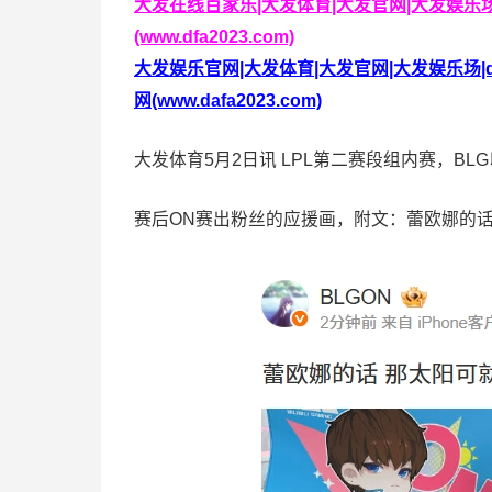
大发在线百家乐|大发体育|大发官网|大发娱乐场
(www.dfa2023.com)
大发娱乐官网|大发体育|大发官网|大发娱乐场|daf
网(www.dafa2023.com)
大发体育5月2日讯 LPL第二赛段组内赛，BLG
赛后ON赛出粉丝的应援画，附文：蕾欧娜的话