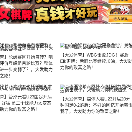
【大发体育】WBG击败JDG！赛后
育】陀螺赛区开始自转？吧
Elk更博：后面比赛继续加油，大发
评价登峰组首轮比赛？整体
力你的致富之路！
进一步变弱了？，大发助力
之路！
育】管泽元看U23国足开局
【大发体育】媒体人看U23开局20分
后：好猛 第二个球能力太变态
钟国足0-2落后：不好的回忆开始袭
助力你的致富之路！
我了，大发助力你的致富之路！