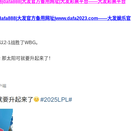
|dafa888|大发官方备用网址|大发彩票平台——大发彩票平台
a888|大发官方备用网址|www.dafa2023.com——大发娱乐官
以2-1战胜了WBG。
 那太阳可就要升起来了！