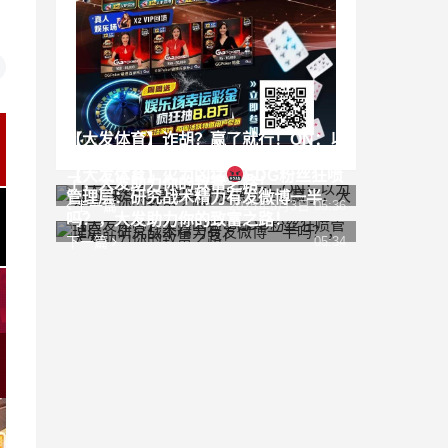
【大发体育】诈胡？赢了就行！ON：以
为Elk上来Solo是搞笑的 没想到诈胡赢
【大发体育】火力凶猛
EDG粉丝狂喷
了，大发助力你的致富之路！
管理层：研究战术精力有发微博一半
上一篇
2025年5月3日 05:36
吗？，大发助力你的致富之路！
下一篇
05:34