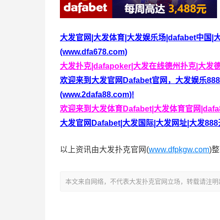
大发官网|大发体育|大发娱乐场|dafabet中国|
(www.dfa678.com)
大发扑克|dafapoker|大发在线德州扑克|大发
欢迎来到大发官网Dafabet官网，大发娱乐888(D
(www.2dafa88.com)!
欢迎来到大发体育Dafabet|大发体育官网|dafa8
大发官网Dafabet|大发国际|大发网址|大发888
以上资讯由大发扑克官网(
www.dfpkgw.com
)
本文来自网络，不代表大发扑克官网立场，转载请注明出处：https: