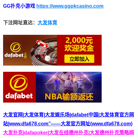
GG扑克小游戏
https://www.ggpkcasino.com
下注网址直达：
大发体育
大发官网|大发体育|大发娱乐场|dafabet中国|大发体育官方网
站|www.dfa678.com”——大发官方网址(www.dfa678.com)
大发扑克|dafapoker|大发在线德州扑克|大发德州扑克策略网