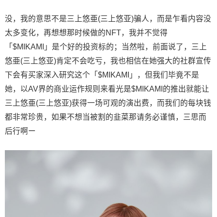
没，我的意思不是三上悠亜(三上悠亚)骗人，而是乍看内容没
太多变化，再想想那时候做的NFT，我并不觉得
「$MIKAMI」是个好的投资标的；当然啦，前面说了，三上
悠亜(三上悠亚)肯定不会吃亏，我也相信在她强大的社群宣传
下会有买家深入研究这个「$MIKAMI」，但我们毕竟不是
她，以AV界的商业运作规则来看光是$MIKAMI的推出就能让
三上悠亜(三上悠亚)获得一场可观的演出费，而我们的每块钱
都非常珍贵，如果不想当被割的韭菜那请务必谨慎，三思而
后行啊ー