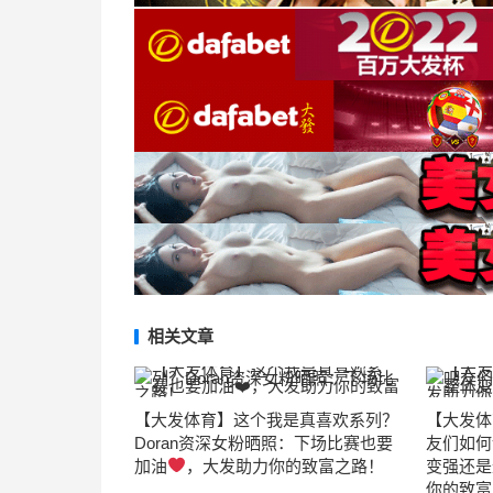
相关文章
【大发体育】这个我是真喜欢系列？
【大发体
Doran资深女粉晒照：下场比赛也要
友们如何
加油
，大发助力你的致富之路！
变强还是
你的致富