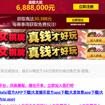
蒂安达成协议，接近以略低于100万欧的价格出售巴洛-图雷。
平台，风雨兼程，继往开来，立即加入我们吧
(dafa)官方APP下载|大发娱乐官方app下载|大发体育app下载|大
ip.app)