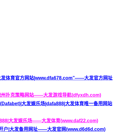
大发体育官方网站|www.dfa678.com”——大发官方网址
德州扑克策略网站——大发游戏导航(dfyxdh.com)
afabet)|大发娱乐场|dafa888|大发体育唯一备用网站
88|大发娱乐场——大发体育(www.daf22.com)
开户|大发备用网址——大发官网(www.d6d6d.com)