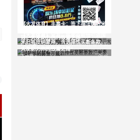
【大发体育】丰塞卡：签下福法纳后米
兰不会再引援&有人需离队 目标意甲争
【大发体育】官方：热那亚租借引进国
冠，大发助力你的致富之路！
米旧将皮纳蒙蒂，含选择性买断条款，
上一篇
2024年8月17日 08:37
大发助力你的致富之路！
下一篇
08:46