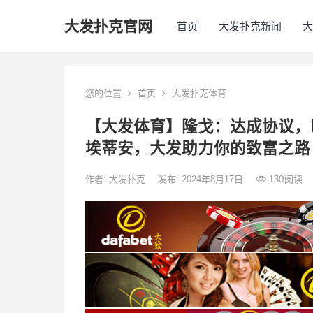
大发扑克官网
首页
大发扑克新闻
大
您的位置
首页
大发扑克体育
【大发体育】隆戈：达成协议，巴
埃蒂安，大发助力你的致富之路
作者:
大发扑克
发布: 2024年8月17日
130
阅读