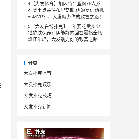
4
【大发体育】加内特：篮网76人系
列赛重点关注布里奇斯 他的复仇动机
vsMVP？，大发助力你的致富之路！
5
【大发在线扑克】一年要花费多少
钱护肤保养？伊能静的回答震撼全场
难怪年轻，大发助力你的致富之路！
分类
大发扑克体育
大发扑克娱乐
低
大发扑克技巧
大发扑克新闻