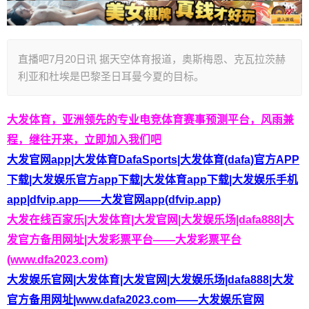
直播吧7月20日讯 据天空体育报道，奥斯梅恩、克瓦拉茨赫
利亚和杜埃是巴黎圣日耳曼今夏的目标。
大发体育，亚洲领先的专业电竞体育赛事预测平台，风雨兼
程，继往开来，立即加入我们吧
大发官网app|大发体育DafaSports|大发体育(dafa)官方APP
下载|大发娱乐官方app下载|大发体育app下载|大发娱乐手机
app|dfvip.app——大发官网app(dfvip.app)
大发在线百家乐|大发体育|大发官网|大发娱乐场|dafa888|大
发官方备用网址|大发彩票平台——大发彩票平台
(www.dfa2023.com)
大发娱乐官网|大发体育|大发官网|大发娱乐场|dafa888|大发
官方备用网址|www.dafa2023.com——大发娱乐官网