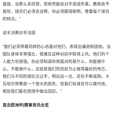
直接，没那么多控球，但依然能给对手造成伤害。教练给予
指导，球员们必须去诠释，你必须踢得聪明，尊重每个球员
的特点。”
谈半决赛对手法国
“我们必须带着同样的心态面对他们，表现出谦逊和团结。法
国队身体非常强壮，很难在这种对抗中取得上风，他们的个
人能力也很强。你必须知道你将面对的是什么，你能做什
么，不能做什么，这就是我们到目前为止做得最好的地方，
我们与不同的球队交过手，明白这一点，还在不断成熟。卡
瓦哈尔停赛是一个很大的损失，但我们有球员可以替代他，
相信我们能在困境中做出回应。”
直击欧洲杯|赛事资讯全览