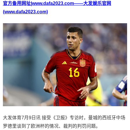
官方备用网址|www.dafa2023.com——大发娱乐官网
(www.dafa2023.com)
大发体育7月9日讯 接受《卫报》专访时，曼城的西班牙中场
罗德里谈到了欧洲杯的情况、裁判的判罚问题。