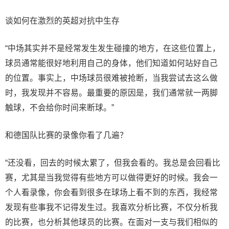
谈如何在激烈的英超对抗中生存
“中场其实并不是经常发生发生碰撞的地方，在这些位置上，
球员通常能很好地利用自己的身体，他们知道如何站好自己
的位置。事实上，中场球员很难被抢断，当我尝试去这么做
时，我发现并不容易。最重要的原因是，我们通常就一两脚
触球，不会给你时间来断球。”
和德国队比赛的录像你看了几遍？
“还没看，回去的时候太累了，但我会看的。我总是会回看比
赛，尤其是当我觉得有些地方可以做得更好的时候。我会一
个人看录像，你会看到很多在球场上看不到的东西，我经常
发现有些事我不记得发生过。我喜欢分析比赛，不仅分析我
的比赛，也分析其他球员的比赛。在面对一支与我们相似的