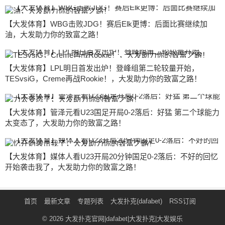
【大发体育】WBG击败JDG！赛后Elk更博：后面比赛继续加
油，大发助力你的致富之路！
【大发体育】LPL明日首发出炉！登峰组第二轮较量开始，
TESvsiG，Creme再战Rookie！，大发助力你的致富之路！
【大发体育】管泽元看U23国足开局0-2落后：好猛 第二个球能力
太变态了，大发助力你的致富之路！
【大发体育】媒体人看U23开局20分钟国足0-2落后：不好的回忆
开始袭击我了，大发助力你的致富之路！
首页
最新文章
专题列表
大发扑克(dafabet)
RSS订阅
© 2026
大发扑克官网|dafabet|大发扑克|大发娱乐