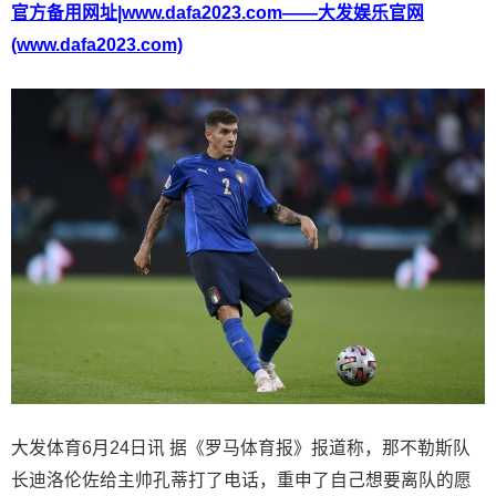
官方备用网址|www.dafa2023.com——大发娱乐官网
(www.dafa2023.com)
大发体育6月24日讯 据《罗马体育报》报道称，那不勒斯队
长迪洛伦佐给主帅孔蒂打了电话，重申了自己想要离队的愿