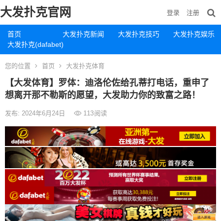
大发扑克官网
登录
注册
首页
大发扑克新闻
大发扑克技巧
大发扑克娱乐
大发扑克(dafabet)
您的位置
首页
大发扑克体育
【大发体育】罗体：迪洛伦佐给孔蒂打电话，重申了
想离开那不勒斯的愿望，大发助力你的致富之路！
发布: 2024年6月24日
113
阅读