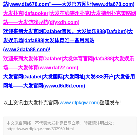
站|www.dfa678.com”——大发官方网址(www.dfa678.com)
大发扑克|dafapoker|大发在线德州扑克|大发德州扑克策略网
站——大发游戏导航(dfyxdh.com)
欢迎来到大发官网Dafabet官网，大发娱乐888(Dafabet)|大
发娱乐场|dafa888|大发体育唯一备用网站
(www.2dafa88.com)!
欢迎来到大发体育Dafabet|大发体育官网|dafa888|大发娱乐
场——大发体育(www.daf22.com)
大发官网Dafabet|大发国际|大发网址|大发888开户|大发备用
网址——大发官网(www.d6d6d.com)
以上资讯由大发扑克官网(
www.dfpkgw.com
)整理发布！
本文来自网络，不代表大发扑克官网立场，转载请注明出处：
https://www.dfpkgw.com/302969.html