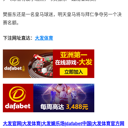
樊振东还是一名皇马球迷，明天皇马将与拜仁争夺另一个决
赛名额。
下注网址直达：
大发体育
大发官网|大发体育|大发娱乐场|dafabet中国|大发体育官方网