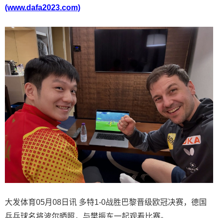
(www.dafa2023.com)
大发体育05月08日讯 多特1-0战胜巴黎晋级欧冠决赛，德国
乒乓球名将波尔晒照，与樊振东一起观看比赛。