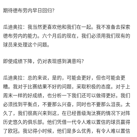
期待德布劳内早日回归？
瓜迪奥拉：我当然更喜欢他和我们在一起。我不准备去探索
德布劳内的能力。六个月后的现在，我们必须用我们现有的
球员来处理这个问题。
即使成绩下降，仍对表现感到满意吗？
瓜迪奥拉：总的来说，是的，可能会更好，但也可能会更
糟。我对于比赛结果不好的问题，采取积极的态度。对于上
周末一样的好成绩，也分析一下我们还可以做得更好。我们
必须找到平衡点，不要那么兴奋，同时也不要那么沮丧。太
久了，我们很高兴来到这，在已经晋级淘汰赛的情况下对阵
历史悠久的俱乐部。他们凭借一代令人难以置信的球员赢得
了欧冠。我记得小时候，他们是多么优秀，有令人难以置信