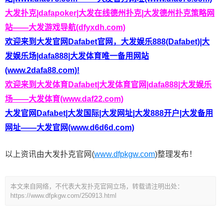
大发扑克|dafapoker|大发在线德州扑克|大发德州扑克策略网
站——大发游戏导航(dfyxdh.com)
欢迎来到大发官网Dafabet官网，大发娱乐888(Dafabet)|大
发娱乐场|dafa888|大发体育唯一备用网站
(www.2dafa88.com)!
欢迎来到大发体育Dafabet|大发体育官网|dafa888|大发娱乐
场——大发体育(www.daf22.com)
大发官网Dafabet|大发国际|大发网址|大发888开户|大发备用
网址——大发官网(www.d6d6d.com)
以上资讯由大发扑克官网(
www.dfpkgw.com
)整理发布！
本文来自网络，不代表大发扑克官网立场，转载请注明出处：
https://www.dfpkgw.com/250913.html