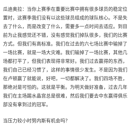
瓜迪奥拉：当你上赛季在重要比赛中拥有很多球员的稳定位
置时，这赛季我们没有以这些球员组成的球队核心。不是失
去了什么，而是改变了什么，需要多一点时间去适应。到目
前为止我感觉还不错，没有感觉我们掉队很多，我们的比赛
方式。但我们有高标准。我们在过去的六七场比赛中输掉了
一场比赛，就是一场大灾难。我们输掉了一场比赛，其他几
场都打平了，但我们表现得非常好。我们过去赢得的东西，
我们自己已经习惯了，这样的事情很少发生。不是因为我们
在卢顿赢了就能说，好吧，一切都解决了。我们四场不胜，
那绝对是可怕的。这就是平衡。为明天做好准备，过去几年
我们在主场踢水晶宫总是很难，然后我们要去中东赢得俱乐
部没有拿到过的冠军。
当压力较小时努内斯有机会吗？