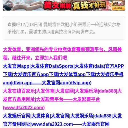
直播吧12月13日讯 曼城将在欧冠小组赛最后一轮迎战贝尔格
莱德红星，曼城主帅瓜迪奥拉出席新闻发布会。
大发体育，亚洲领先的专业电竞体育赛事预测平台，风雨兼
程，继往开来，立即加入我们吧
大发官网app|大发体育DafaSports|大发体育(dafa)官方APP
下载|大发娱乐官方app下载|大发体育app下载|大发娱乐手机
app|dfvip.app——大发官网app(dfvip.app)
大发在线百家乐|大发体育|大发官网|大发娱乐场|dafa888|大
发官方备用网址|大发彩票平台——大发彩票平台
(www.dfa2023.com)
大发娱乐官网|大发体育|大发官网|大发娱乐场|dafa888|大发
官方备用网址|www.dafa2023.com——大发娱乐官网