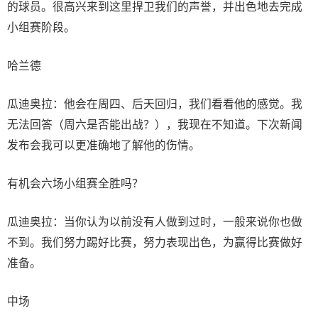
的球员。很高兴来到这里捍卫我们的声誉，并出色地去完成
小组赛阶段。
哈兰德
瓜迪奥拉：他会在周四、后天回归，我们看看他的感觉。我
无法回答（周六是否能出战？），我现在不知道。下次新闻
发布会我可以更准确地了解他的伤情。
有机会六场小组赛全胜吗？
瓜迪奥拉：当你认为以前没有人做到过时，一般来说你也做
不到。我们努力踢好比赛，努力表现出色，为赢得比赛做好
准备。
中场