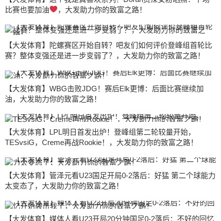
比赛也要加油
，大发助力你的致富之路！
【大发体育】陀螺赛区开始自转？吧友们如何评价登峰组首轮比
赛？整体变强还是进一步变弱了？，大发助力你的致富之路！
【大发体育】WBG击败JDG！赛后Elk更博：后面比赛继续加
油，大发助力你的致富之路！
【大发体育】LPL明日首发出炉！登峰组第二轮较量开始，
TESvsiG，Creme再战Rookie！，大发助力你的致富之路！
【大发体育】管泽元看U23国足开局0-2落后：好猛 第二个球能力
太变态了，大发助力你的致富之路！
【大发体育】媒体人看U23开局20分钟国足0-2落后：不好的回忆