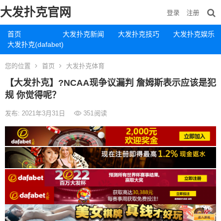
大发扑克官网
登录
注册
首页
大发扑克新闻
大发扑克技巧
大发扑克娱乐
大发扑克(dafabet)
您的位置
首页
大发扑克体育
【大发扑克】?NCAA现争议漏判 詹姆斯表示应该是犯
规 你觉得呢？
发布: 2021年3月31日
351
阅读