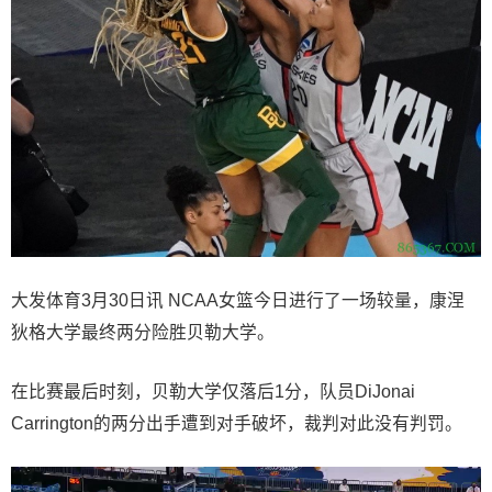
大发体育3月30日讯 NCAA女篮今日进行了一场较量，康涅
狄格大学最终两分险胜贝勒大学。
在比赛最后时刻，贝勒大学仅落后1分，队员DiJonai
Carrington的两分出手遭到对手破坏，裁判对此没有判罚。