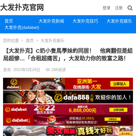
大发扑克官网
登录
注册
首页
大发扑克新闻
大发扑克技巧
大发扑克娱乐
大发扑克(dafabet)
您的位置
首页
大发扑克娱乐
【大发扑克】C奶小隻馬學妹約同居！ 他爽翻但是結
局超慘…「合租超痛苦」，大发助力你的致富之路！
发布: 2023年5月24日
168
阅读