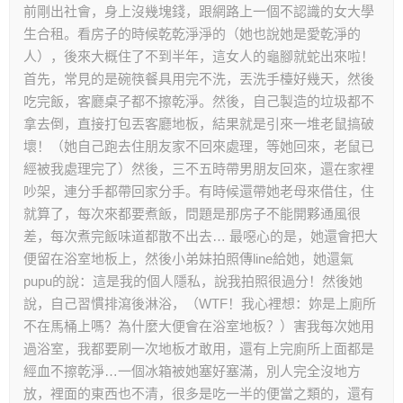
前剛出社會，身上沒幾塊錢，跟網路上一個不認識的女大學
生合租。看房子的時候乾乾淨淨的（她也說她是愛乾淨的
人），後來大概住了不到半年，這女人的龜腳就蛇出來啦！
首先，常見的是碗筷餐具用完不洗，丟洗手檯好幾天，然後
吃完飯，客廳桌子都不擦乾淨。然後，自己製造的垃圾都不
拿去倒，直接打包丟客廳地板，結果就是引來一堆老鼠搞破
壞！（她自己跑去住朋友家不回來處理，等她回來，老鼠已
經被我處理完了）然後，三不五時帶男朋友回來，還在家裡
吵架，連分手都帶回家分手。有時候還帶她老母來借住，住
就算了，每次來都要煮飯，問題是那房子不能開夥通風很
差，每次煮完飯味道都散不出去… 最噁心的是，她還會把大
便留在浴室地板上，然後小弟妹拍照傳line給她，她還氣
pupu的說：這是我的個人隱私，說我拍照很過分！然後她
說，自己習慣排瀉後淋浴，（WTF！我心裡想：妳是上廁所
不在馬桶上嗎？為什麼大便會在浴室地板？）害我每次她用
過浴室，我都要刷一次地板才敢用，還有上完廁所上面都是
經血不擦乾淨…一個冰箱被她塞好塞滿，別人完全沒地方
放，裡面的東西也不清，很多是吃一半的便當之類的，還有