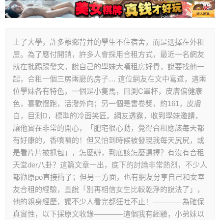
上了大學，許多離鄉背井的學生不住宿舍，而是選擇在外租
屋。為了應付開銷，許多人會採用合租方式，最近一名網友
就在批踢踢發文，說自己的學妹大嘆租房好貴，說要找他一
起，合租一個三房兩廳的房子… 這位網友在文中寫道，這兩
位學妹各有特色，一個是小隻馬，目測C罩杯，皮膚偏健康
色，喜歡慢跑，活潑外向；另一個是書卷獎，約161，皮膚
白，目測D，標準的冷面笑匠。網友透露，收到學妹邀請，
讓他實在非常的開心，「肥宅很心動，覺得合租應該每天都
有好康的，香噴噴的！但又怕到時候被發現我每天尻尻，或
是看片片被抓包」，怎麼辦，到底該怎麼選擇？有沒有合租
天堂der八卦？這篇文章一出，底下的討論非常熱烈，不少人
都勸原po直接衝了；但另一方面，也有網友分享自己和女室
友合租的經驗，直說「別再相信女生比較乾淨的說法了」，
他的親身經歷，讓不少人看完都狂吐不止！————為確保
真實性，以下採原文收錄————這個我有經驗，小弟妹以