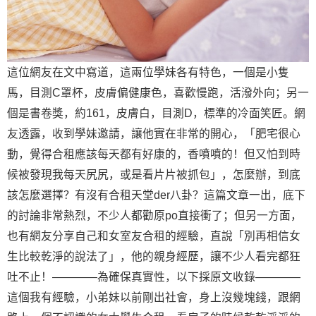
這位網友在文中寫道，這兩位學妹各有特色，一個是小隻
馬，目測C罩杯，皮膚偏健康色，喜歡慢跑，活潑外向；另一
個是書卷獎，約161，皮膚白，目測D，標準的冷面笑匠。網
友透露，收到學妹邀請，讓他實在非常的開心，「肥宅很心
動，覺得合租應該每天都有好康的，香噴噴的！但又怕到時
候被發現我每天尻尻，或是看片片被抓包」，怎麼辦，到底
該怎麼選擇？有沒有合租天堂der八卦？這篇文章一出，底下
的討論非常熱烈，不少人都勸原po直接衝了；但另一方面，
也有網友分享自己和女室友合租的經驗，直說「別再相信女
生比較乾淨的說法了」，他的親身經歷，讓不少人看完都狂
吐不止！————為確保真實性，以下採原文收錄————
這個我有經驗，小弟妹以前剛出社會，身上沒幾塊錢，跟網