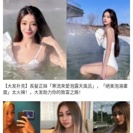
【大发扑克】長髮正妹「寒流來愛泡露天風呂」，「絕美泡湯畫
面」太火辣！，大发助力你的致富之路！