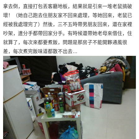
拿去倒，直接打包丟客廳地板，結果就是引來一堆老鼠搞破
壞！（她自己跑去住朋友家不回來處理，等她回來，老鼠已
經被我處理完了）然後，三不五時帶男朋友回來，還在家裡
吵架，連分手都帶回家分手。有時候還帶她老母來借住，住
就算了，每次來都要煮飯，問題是那房子不能開夥通風很
差，每次煮完飯味道都散不出去…