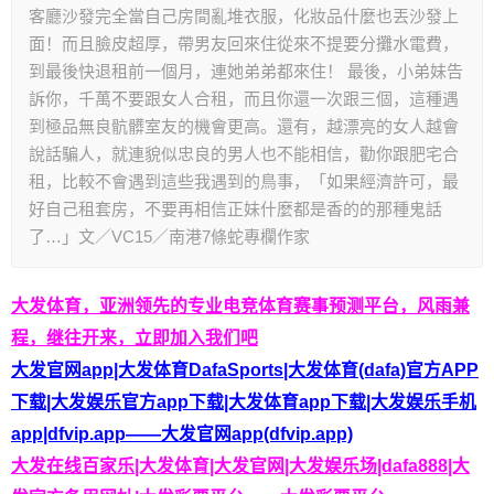
客廳沙發完全當自己房間亂堆衣服，化妝品什麼也丟沙發上
面！而且臉皮超厚，帶男友回來住從來不提要分攤水電費，
到最後快退租前一個月，連她弟弟都來住！ 最後，小弟妹告
訴你，千萬不要跟女人合租，而且你還一次跟三個，這種遇
到極品無良骯髒室友的機會更高。還有，越漂亮的女人越會
說話騙人，就連貌似忠良的男人也不能相信，勸你跟肥宅合
租，比較不會遇到這些我遇到的鳥事，「如果經濟許可，最
好自己租套房，不要再相信正妹什麼都是香的的那種鬼話
了…」文／VC15／南港7條蛇專欄作家
大发体育，亚洲领先的专业电竞体育赛事预测平台，风雨兼
程，继往开来，立即加入我们吧
大发官网app|大发体育DafaSports|大发体育(dafa)官方APP
下载|大发娱乐官方app下载|大发体育app下载|大发娱乐手机
app|dfvip.app——大发官网app(dfvip.app)
大发在线百家乐|大发体育|大发官网|大发娱乐场|dafa888|大