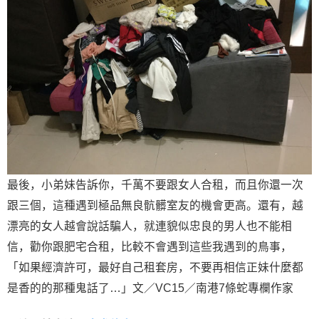
最後，小弟妹告訴你，千萬不要跟女人合租，而且你還一次
跟三個，這種遇到極品無良骯髒室友的機會更高。還有，越
漂亮的女人越會說話騙人，就連貌似忠良的男人也不能相
信，勸你跟肥宅合租，比較不會遇到這些我遇到的鳥事，
「如果經濟許可，最好自己租套房，不要再相信正妹什麼都
是香的的那種鬼話了…」文／VC15／南港7條蛇專欄作家