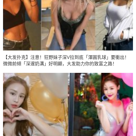
【大发扑克】注意！狂野妹子深V拉到底「渾圓乳球」要衝出！
微微前傾「深邃奶溝」好明顯，大发助力你的致富之路！