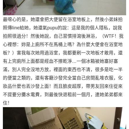
最噁心的是，她還會把大便留在浴室地板上，然後小弟妹拍
照傳line給她，她還氣pupu的說：這是我的個人隱私，說我
拍照很過分！然後她說，自己習慣排瀉後淋浴，（WTF！我
心裡想：妳是上廁所不在馬桶上嗎？為什麼大便會在浴室地
板？）害我每次她用過浴室，我都要刷一次地板才敢用，還
有上完廁所上面都是經血不擦乾淨…一個冰箱被她塞好塞
滿，別人完全沒地方放，裡面的東西也不清，很多是吃一半
的便當之類的，還有客廳沙發完全當自己房間亂堆衣服，化
妝品什麼也丟沙發上面！而且臉皮超厚，帶男友回來住從來
不提要分攤水電費，到最後快退租前一個月，連她弟弟都來
住！