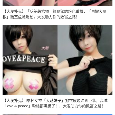
【大发扑克】「反差萌尤物」鮮腿猛跨粉色重機，「白嫩大腿
根」簡直危險駕駛，大发助力你的致富之路！
【大发扑克】I罩杯女神「大萌妹子」掀衣展現渾圓巨乳，高喊
「love & peace」粉絲都沸騰了！，大发助力你的致富之路！