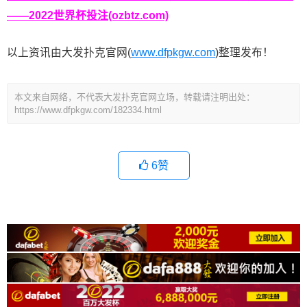
——2022世界杯投注(ozbtz.com)
以上资讯由大发扑克官网(
www.dfpkgw.com
)整理发布！
本文来自网络，不代表大发扑克官网立场，转载请注明出处：
https://www.dfpkgw.com/182334.html
6
赞