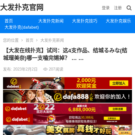
大发扑克官网
登录
注册
首页
大发扑克新闻
大发扑克技巧
大发扑克娱乐
大发扑克(dafabet)
您的位置
首页
大发扑克新闻
【大发在线扑克】试问：这4支作品、结城るみな(结
城瑠美奈)哪一支嗑完锵掉？ … …
发布: 2023年2月2日
207
阅读