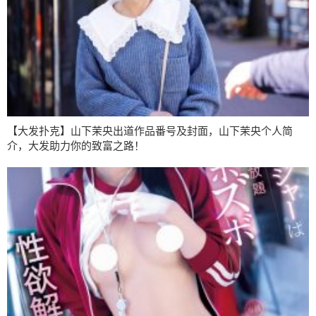
【大发扑克】山下茉央出道作品番号及封面，山下茉央个人简
介，大发助力你的致富之路！