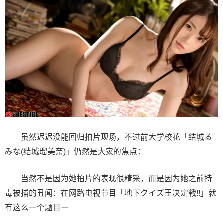
虽然迟迟没能回归拍片现场，不过前大学校花「结城る
みな(结城瑠美奈)」仍然是大家的焦点：
当然不是因为她拍片的表现很精采，而是因为她之前持
毒被捕的丑闻：在网路电视节目「地下クイズ王决定戦!!」就
有这么一个题目ー