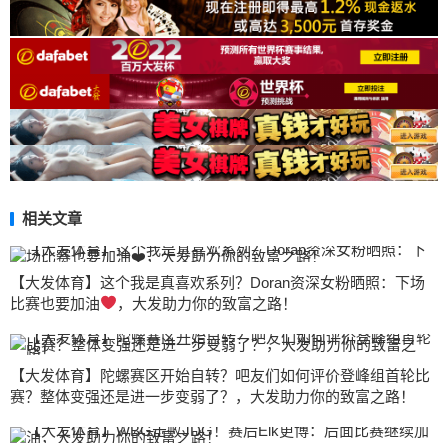
相关文章
【大发体育】这个我是真喜欢系列？Doran资深女粉晒照：下场
比赛也要加油
，大发助力你的致富之路！
【大发体育】陀螺赛区开始自转？吧友们如何评价登峰组首轮比
赛？整体变强还是进一步变弱了？，大发助力你的致富之路！