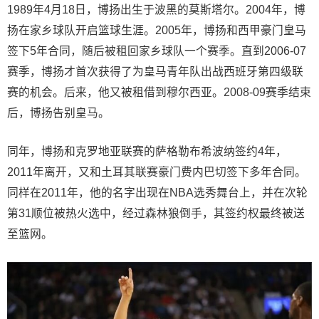
1989年4月18日，博扬出生于波黑的莫斯塔尔。2004年，博
扬在家乡球队开启篮球生涯。2005年，博扬和西甲豪门皇马
签下5年合同，随后被租回家乡球队一个赛季。直到2006-07
赛季，博扬才首次获得了为皇马青年队出战西班牙第四级联
赛的机会。后来，他又被租借到穆尔西亚。2008-09赛季结束
后，博扬告别皇马。
同年，博扬和克罗地亚联赛的萨格勒布希波纳签约4年，
2011年离开，又和土耳其联赛豪门费内巴切签下多年合同。
同样在2011年，他的名字出现在NBA选秀舞台上，并在次轮
第31顺位被热火选中，经过森林狼倒手，其签约权最终被送
至篮网。