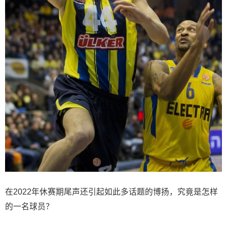
在2022年休赛期尾声还引起如此多话题的博扬，究竟是怎样
的一名球员？