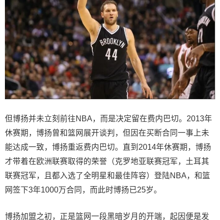
但博扬并未立刻前往NBA，而是决定留在费内巴切。2013年
休赛期，博扬曾和篮网展开谈判，但因在买断合同一事上未
能达成一致，博扬重返费内巴切。直到2014年休赛期，博扬
才带着在欧洲联赛取得的荣誉（克罗地亚联赛冠军，土耳其
联赛冠军，且都入选了全明星和最佳阵容）登陆NBA，和篮
网签下3年1000万合同，而此时博扬已25岁。
博扬加盟之初，正是篮网一段黑暗岁月的开端，起因便是发