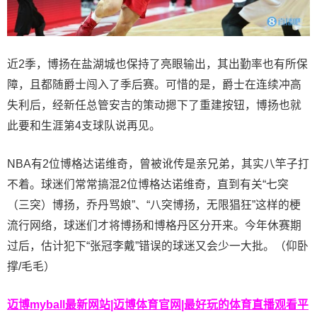
近2季，博扬在盐湖城也保持了亮眼输出，其出勤率也有所保
障，且都随爵士闯入了季后赛。可惜的是，爵士在连续冲高
失利后，经新任总管安吉的策动摁下了重建按钮，博扬也就
此要和生涯第4支球队说再见。
NBA有2位博格达诺维奇，曾被讹传是亲兄弟，其实八竿子打
不着。球迷们常常搞混2位博格达诺维奇，直到有关“七突
（三突）博扬，乔丹骂娘”、“八突博扬，无限猖狂”这样的梗
流行网络，球迷们才将博扬和博格丹区分开来。今年休赛期
过后，估计犯下“张冠李戴”错误的球迷又会少一大批。（仰卧
撑/毛毛）
迈博myball最新网站|迈博体育官网|最好玩的体育直播观看平