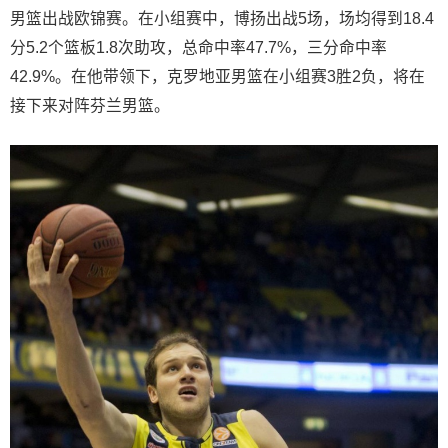
男篮出战欧锦赛。在小组赛中，博扬出战5场，场均得到18.4
分5.2个篮板1.8次助攻，总命中率47.7%，三分命中率
42.9%。在他带领下，克罗地亚男篮在小组赛3胜2负，将在
接下来对阵芬兰男篮。