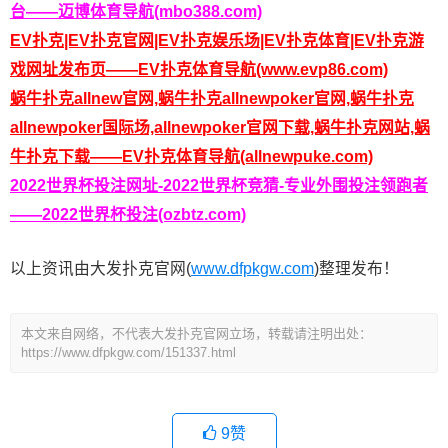
台——迈博体育导航(mbo388.com)
EV扑克|EV扑克官网|EV扑克娱乐场|EV扑克体育|EV扑克游
戏网址发布页——EV扑克体育导航(www.evp86.com)
蜗牛扑克allnew官网,蜗牛扑克allnewpoker官网,蜗牛扑克
allnewpoker国际场,allnewpoker官网下载,蜗牛扑克网站,蜗
牛扑克下载——EV扑克体育导航(allnewpuke.com)
2022世界杯投注网址-2022世界杯竞猜-专业外围投注领跑者
——2022世界杯投注(ozbtz.com)
以上资讯由大发扑克官网(
www.dfpkgw.com
)整理发布！
本文来自网络，不代表大发扑克官网立场，转载请注明出处：
https://www.dfpkgw.com/151337.html
9
赞