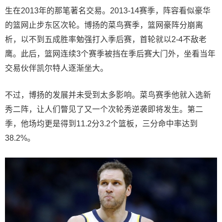
生在2013年的那笔著名交易。2013-14赛季，阵容看似豪华
的篮网止步东区次轮。博扬的菜鸟赛季，篮网豪阵分崩离
析，以不到五成胜率勉强打入季后赛，首轮就以2-4不敌老
鹰。此后，篮网连续3个赛季被挡在季后赛大门外，坐看当年
交易伙伴凯尔特人逐渐坐大。
不过，博扬的发展并未受到太多影响。菜鸟赛季他就入选新
秀二阵，让人们瞥见了又一个次轮秀逆袭即将发生。第二
季，他场均更是得到11.2分3.2个篮板，三分命中率达到
38.2%。